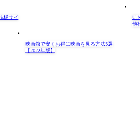
鉄板サイ
U
他
映画館で安くお得に映画を見る方法5選
【2022年版】