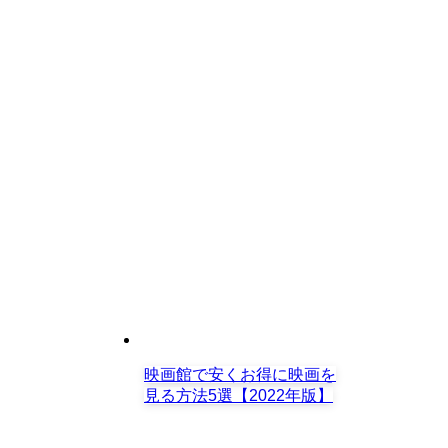
映画館で安くお得に映画を
見る方法5選【2022年版】