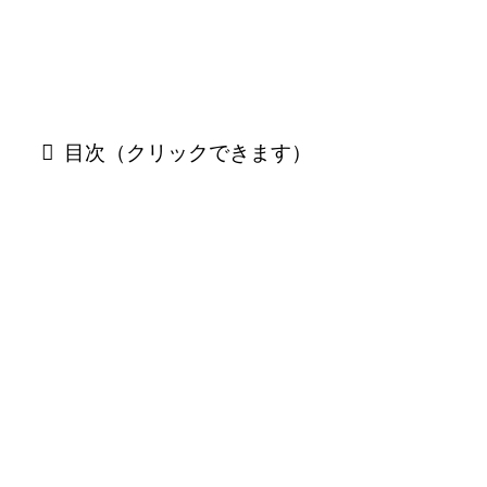
いち早く体験したい方は今すぐ
Huluの公式サイト
へ
目次（クリックできます）
Huluの料金プラン
動画配信サービス比較一覧
（←横スクロールできます→）
スクロールできます
金額
見放題
無料お試
サービス名
（税
の有無
し期間