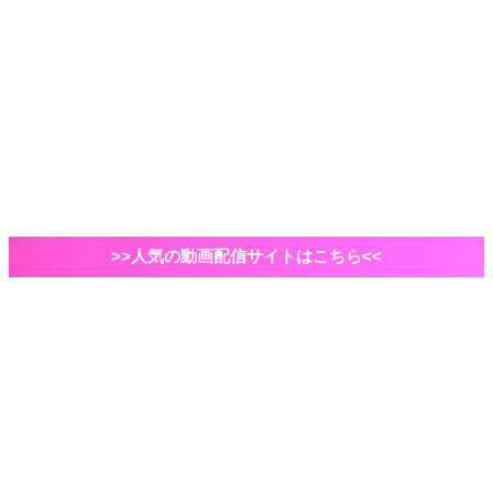
2021年ドラマ
国内ドラマ
海外ドラマ
俳優・脚本家
自己紹介など
VOD
Amazonプライムビデオ
映画
エンタメ
ドラマ
>>人気の動画配信サイトはこちら<<
ホーム
VOD
Hulu
Huluの月額料金はお得？支払方法は？他社との違いを
徹底比較