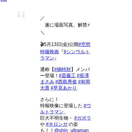
／
遂に場面写真、解禁⚡
＼
🎬5月13日(金)公開
#空想
特撮映画
『
#シンウルト
ラマン
』
通称【
#禍特対
】メンバ
ー登場！
#斎藤工
#長澤
まさみ
#西島秀俊
#有岡
大貴
#早見あかり
さらに！
特報映像に登場した
#ウ
ルトラマン
、
巨大不明生物・
#ガボラ
や
#ネロンガ
の姿
も！！
@shin_ultraman