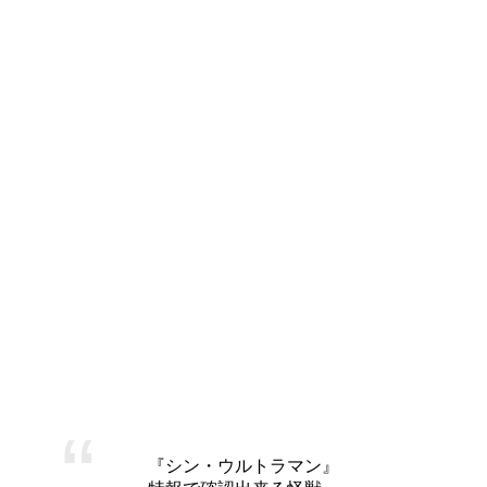
田中哲司
山本耕史
岩松了
長塚圭史
嶋田久作
益岡徹
山崎一
和田聰宏
「シン・ウルトラマン」あらすじ
「シン・ウルトラマン」のあらすじはベールに包まれていま
す。
特報で確認できた怪獣は、ネロンガとガボラの2体。
ドキドキしながら、次の情報を待ちたいと思います。
『シン・ウルトラマン』