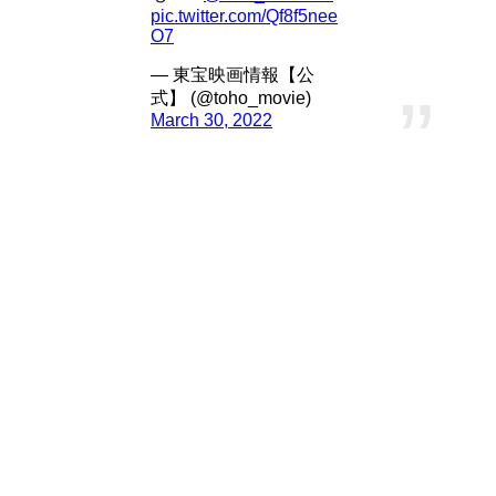
pic.twitter.com/Qf8f5nee
O7
— 東宝映画情報【公
式】 (@toho_movie)
March 30, 2022
「シン・ウルトラマン」の出演者です。
巨大不明生物による災害対策を主として設立された
防災庁の専従組織
通称【禍特対(カトクタイ)】
カトクタイメンバー
神永新二(斎藤工)
浅見弘子(長澤まさみ)
滝明久(有岡大貴)
船縁由美(早見あかり)
田村君男(西島秀俊)
他の方の役名等はわかり次第追加します。