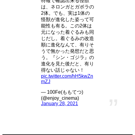
特報で確認出来る怪獣
は、ネロンガとガボラの
2体。でも、実は1体の
怪獣が進化した姿って可
能性も有る。この2体は
元になった着ぐるみも同
じだし。着ぐるみの改造
順に進化なんて、有りそ
うで無かった発想だと思
う。『シン・ゴジラ』の
進化を見た後だと、有り
得ない話じゃない！
pic.twitter.com/hH5kwZn
mZJ
— 100Fe(ももてつ)
(@enjoy_cinema)
January 28, 2021
邦画