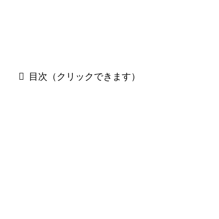
目次（クリックできます）
「シン・ウルトラマン」公開日
「シン・ウルトラマン」の公開日は
2022年5月13日
です。
「シン・ウルトラマン」上映時間
「シン・ウルトラマン」の上映時間は