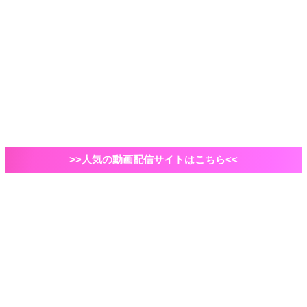
2021年ドラマ
国内ドラマ
海外ドラマ
俳優・脚本家
自己紹介など
VOD
Amazonプライムビデオ
映画
エンタメ
ドラマ
>>人気の動画配信サイトはこちら<<
ホーム
映画
邦画
映画「シン・ウルトラマン」予告・出演者情報・あら
すじ|「シン・ゴジラ」を彷彿とさせる特報発表