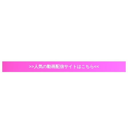
2021年ドラマ
国内ドラマ
海外ドラマ
俳優・脚本家
自己紹介など
VOD
Amazonプライムビデオ
映画
エンタメ
ドラマ
>>人気の動画配信サイトはこちら<<
ホーム
映画
邦画
映画「クリーピー偽りの隣人」ネタバレあらすじ・結
末・感想|目が離せないサイコスリラー