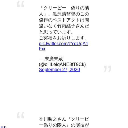
「クリーピー 偽りの隣
人」、黒沢清監督のこの
傑作のベストアクトは間
違いなく竹内結子さんだ
と思っています。
ご冥福をお祈りします。
pic.twitter.com/zYdUgA1
Fxr
— 末廣末蔵
(@oHLeiqANE8fT9Ck)
September 27, 2020
西野雅之 – 香川照之
高倉夫婦が引っ越した先に住む隣人。
香川照之さん『クリーピ
ー偽りの隣人』の演技が