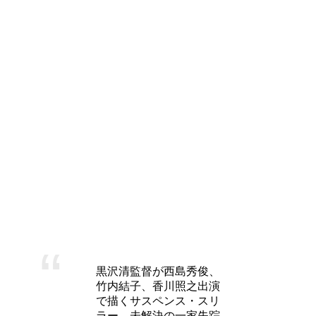
さりな
「気味が悪い」「ゾッとする」という意味で
まさにこの映画の世界感を現わしているのよ。
スリラーが苦手な人にはおススメしないわ。
「クリーピー偽りの隣人」出演者（キ
ャスト）
高倉幸一 –
西島秀俊
この作品の主人公。警察官だったが、事件に巻き込まれて刺
されたこともあり今は退職して大学教授で犯罪心理学を教え
ている。
黒沢清監督が西島秀俊、
竹内結子、香川照之出演
で描くサスペンス・スリ
ラー。未解決の一家失踪