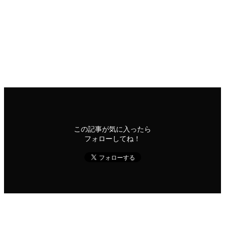
（ネタバレあり）
ここから先はネタバレが含まれます。ご注意ください。
1
2
邦画
この記事が気に入ったら
フォローしてね！
よかったらシェアしてね！