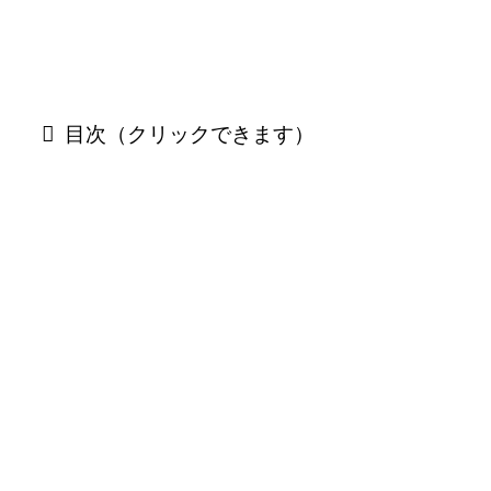
目次（クリックできます）
「クリーピー偽りの隣人」作品情報
(C)2016「クリーピー」製作委員会
クリーピー偽りの隣人
公開日
2016年6月18日