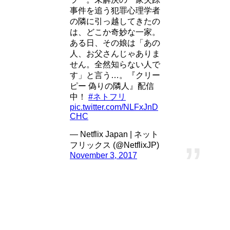
事件を追う犯罪心理学者
の隣に引っ越してきたの
は、どこか奇妙な一家。
ある日、その娘は「あの
人、お父さんじゃありま
せん。全然知らない人で
す」と言う…。『クリー
ピー 偽りの隣人』配信
中！
#ネトフリ
pic.twitter.com/NLFxJnD
CHC
— Netflix Japan | ネット
フリックス (@NetflixJP)
November 3, 2017
高倉康子 – 竹内結子
高倉幸一の妻。料理好きの専業主婦。