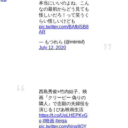
本当にいいのよね、こん
なの最初からどう見ても
怪しいだろ！って笑うく
らい怪しいけども
pic.twitter.com/BAfbISB8
AR
— もつれら (@mtmtsf)
July 12, 2020
「クリーピー偽りの隣人」こぼれ話
西島秀俊×竹内結子、映
画『クリーピー 偽りの
隣人』で念願の夫婦役を
演じる | ぴあ映画生活
https://t.co/UoLHEPKyG
o
#映画
#eiga
pic.twitter.com/hinq9OY