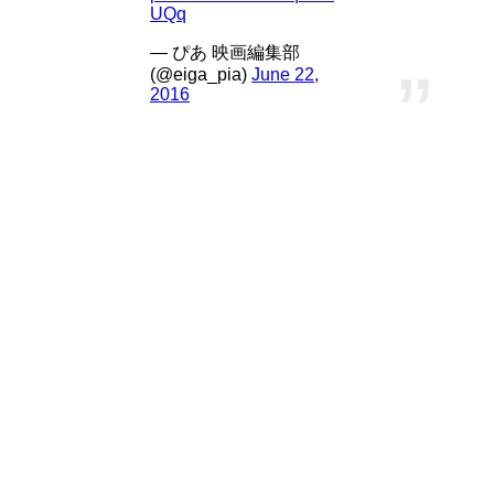
UQq
— ぴあ 映画編集部
(@eiga_pia)
June 22,
2016
西島秀俊と竹内結子が夫婦役ということで、上記の記事をク
リックすると「ストロベリーナイトで菊田（役として）があ
こがれていた姫川さんが、ついに妻になってくれて嬉しいで
す」という西島さんの楽しく幸せそうなインタビュー記事を
読むことができるのですが、そういう浮かれた映画ではあり
ません。（作品とインタビューとの温度差で風邪引くレベル
ですよ、全くもう）
これから鑑賞する方は、くれぐれも気を付けてくださいね。
「クリーピー偽りの隣人」予告
「クリーピー偽りの隣人」予告はYoutubeで公開されていま
す。