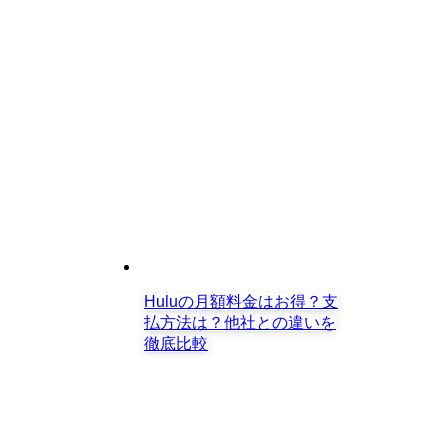
Huluの月額料金はお得？支
払方法は？他社との違いを
徹底比較
映画「クリーピー偽りの隣人」ネタバ