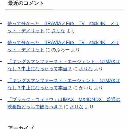
最近のコメント
使って分かった BRAVIAとFire TV stick 4K メリ
ット・デメリット
に
さりな
より
使って分かった BRAVIAとFire TV stick 4K メリ
ット・デメリット
に
のぶろー
より
「キングスマンファースト・エージェント」はIMAXは
なし？中止になったって本当？
に
さりな
より
「キングスマンファースト・エージェント」はIMAXは
なし？中止になったって本当？
に
がいち
より
「ブラック・ウィドウ」はIMAX、MX4D/4DX、普通の
映画館どっちで観るべき？
に
さりな
より
アーカイブ