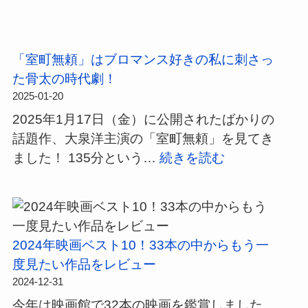
無
「名
傑
あ
し
も
作
ら
で
な
す
も
「室町無頼」はブロマンス好きの私に刺さっ
き
じ
楽
た骨太の時代劇！
者」
＆
し
2025-01-20
（A
感
め
2025年1月17日（金）に公開されたばかりの
Complete
想
ま
話題作、大泉洋主演の「室町無頼」を見てき
Unknown）
｜
す
:
ました！ 135分という…
続きを読む
感
破
「室
想
天
町
｜
荒
無
風
×
頼」
に
2024年映画ベスト10！33本の中からもう一
真
は
吹
度見たい作品をレビュー
面
ブ
か
2024-12-31
目
ロ
れ
今年は映画館で32本の映画を鑑賞しました。
の