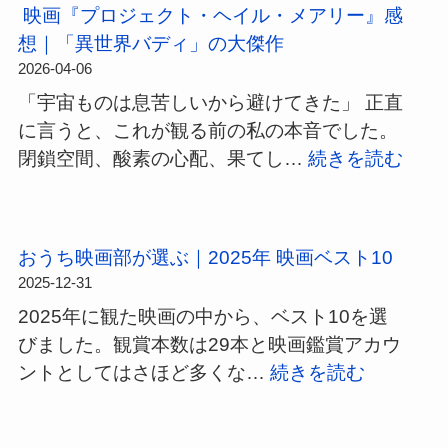
ジ
映画『プロジェクト・ヘイル・メアリー』感
ェ
想｜「異世界バディ」の大傑作
ク
2026-04-06
ト・
「宇宙ものは息苦しいから避けてきた」 正直
ヘ
に言うと、これが観る前の私の本音でした。
イ
:
閉鎖空間、酸素の心配、果てし…
続きを読む
ル・
映
メ
画
ア
『プ
リ
おうち映画部が選ぶ｜2025年 映画ベスト10
ロ
ー】
2025-12-31
ジ
ロ
2025年に観た映画の中から、ベスト10を選
ェ
ッ
びました。観賞本数は29本と映画鑑賞アカウ
ク
キ
:
ントとしてはさほど多くな…
続きを読む
ト・
ー
お
ヘ
の
う
イ