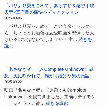
3D
ち
ル・
「パリより愛をこめて」あらすじ＆感想｜破
モ
映
メ
天荒×真面目の痛快バディアクション
デ
画
ア
2025-08-06
ル
部
リ
「パリより愛をこめて」というタイトルか
を
が
ー』
ら、ちょっとお洒落な恋愛映画を想像した人
見
選
感
もいるのではないでしょうか？ 実…
続きを
る
ぶ
想
:
読む
方
｜
｜
「パ
法
2025
「異
リ
｜
年
世
よ
3D
映
「名もなき者」（A Complete Unknown）感
界
り
プ
画
想｜風に吹かれて、転がり続けた男の物語
バ
愛
リ
ベ
2025-03-22
デ
を
ン
ス
映画『名もなき者』（原題：A Complete
ィ」
こ
タ
ト
Unknown）を観てきました。主演はティモシ
の
め
ー
10
:
ー・シャラメ。彼…
続きを読む
大
て」