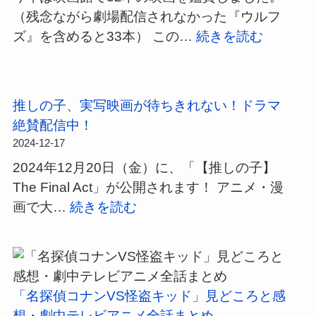
マ
て、
（残念ながら劇場配信されなかった『ウルフ
痛
ン
転
:
ズ』を含めると33本） この…
続きを読む
快
ス
が
2024
バ
好
り
年
デ
き
続
映
ィ
の
推しの子、実写映画が待ちきれない！ドラマ
け
画
ア
私
絶賛配信中！
た
ベ
ク
に
2024-12-17
男
ス
シ
刺
2024年12月20日（金）に、「【推しの子】
の
ト
ョ
さ
The Final Act」が公開されます！ アニメ・漫
物
10！
ン
っ
:
画で大…
続きを読む
語
33
た
推
本
骨
し
の
太
の
中
の
子、
か
「名探偵コナンVS怪盗キッド」見どころと感
時
実
ら
想・劇中テレビアニメ全話まとめ