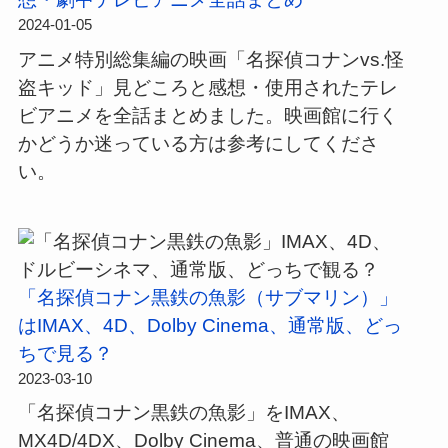
代
写
も
2024-01-05
劇！
映
う
アニメ特別総集編の映画「名探偵コナンvs.怪
画
一
盗キッド」見どころと感想・使用されたテレ
が
度
ビアニメを全話まとめました。映画館に行く
待
見
かどうか迷っている方は参考にしてくださ
ち
た
い。
き
い
れ
作
な
品
い！
を
ド
「名探偵コナン黒鉄の魚影（サブマリン）」
レ
ラ
はIMAX、4D、Dolby Cinema、通常版、どっ
ビ
マ
ちで見る？
ュ
絶
2023-03-10
ー
賛
「名探偵コナン黒鉄の魚影」をIMAX、
配
MX4D/4DX、Dolby Cinema、普通の映画館