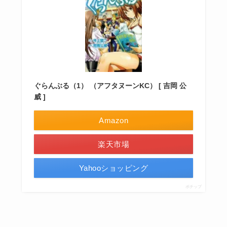
ぐらんぶる（1） （アフタヌーンKC） [ 吉岡 公
威 ]
Amazon
楽天市場
Yahooショッピング
ポチップ