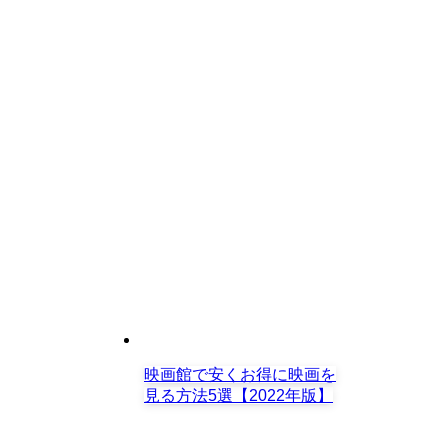
映画館で安くお得に映画を
見る方法5選【2022年版】