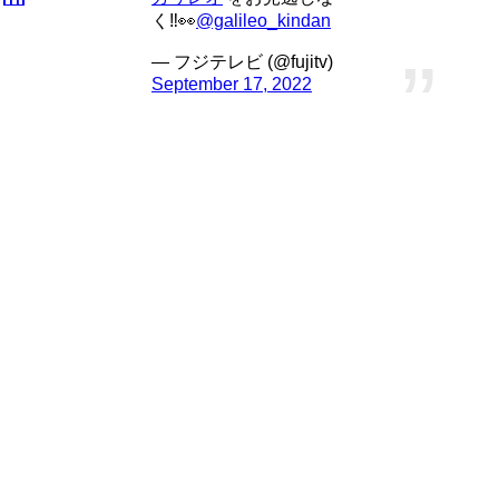
く‼👀
@galileo_kindan
— フジテレビ (@fujitv)
September 17, 2022
ガリレオシリーズ最新映画「沈黙のパレード」公開記念とし
て、完全新作スペシャルドラマが放送されます！
【土曜プレミアム】見逃し配信と放送
予定【2022年8月】
2022年8月の土曜プレミアム放送予定
見逃した方やCMなしで鑑賞したい人のため配信情報も載せ
ています。
「ワンピースフィルム ストロングワールド」2022
年8月13日