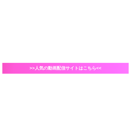
2021年ドラマ
国内ドラマ
海外ドラマ
俳優・脚本家
自己紹介など
VOD
Amazonプライムビデオ
映画
エンタメ
ドラマ
>>人気の動画配信サイトはこちら<<
ホーム
映画
地上波放送
【土曜プレミアム】見逃し配信無料視聴方法と放送予
定