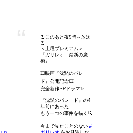
ています。
「
ガリレオ 禁断の魔術
」2022年9月17日
⏰このあと夜9時～放送
⏰
＜土曜プレミアム＞
『ガリレオ 禁断の魔
術』
🎞️映画『沈黙のパレー
ド』公開記念🎞️
完全新作SPドラマ✨
『沈黙のパレード』の4
年前にあった
もう一つの事件を描く🔍
今まで見たことのない
#
ガリレオ
をお見逃しな