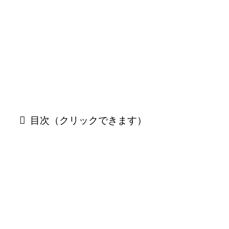
目次（クリックできます）
金曜ロードショー「視聴者リクエス
ト」とは