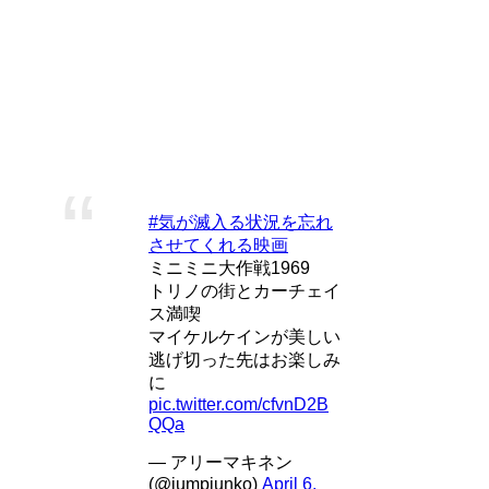
楽天市場
Yahooショッピング
ポチップ
ミニミニ大作戦
#気が滅入る状況を忘れ
させてくれる映画
ミニミニ大作戦1969
トリノの街とカーチェイ
ス満喫
マイケルケインが美しい
逃げ切った先はお楽しみ
に
pic.twitter.com/cfvnD2B
QQa
— アリーマキネン
(@jumpjunko)
April 6,