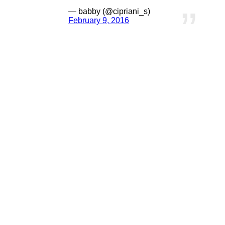
— babby (@cipriani_s)
February 9, 2016
アルフィー
公開日
1967年12月1日
上映時間
114分
監督
ルイス・ギルバート
原作
ビル・ノートン
マイケル・ケイン
シェリー・ウィンタース
キャスト
ミリセント・マーティン
ジュリア・フォスター
シャーリー・アン・フィールド
wikipedia
アルフィーはイギリスで1966年に公開されたラブコメ映