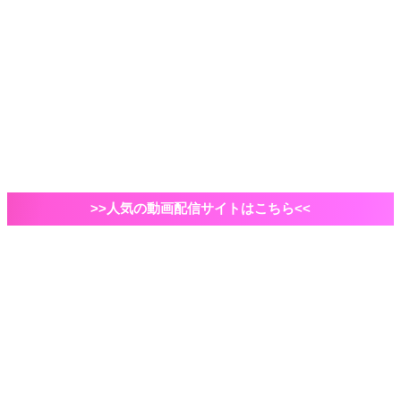
2021年ドラマ
国内ドラマ
海外ドラマ
俳優・脚本家
自己紹介など
VOD
Amazonプライムビデオ
映画
エンタメ
ドラマ
>>人気の動画配信サイトはこちら<<
ホーム
俳優・脚本家
「マイケル・ケイン」若い頃から最新作まで気になる
映画7選！