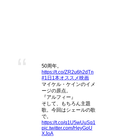
Amazon
楽天市場
Yahooショッピング
ポチップ
アルフィー
50周年。
https://t.co/ZR2u6h2dTn
#1日1本オススメ映画
マイケル・ケインのイメ
ージの原点。
『アルフィー』
そして、もちろん主題
歌。今回はシェールの歌
で。
https://t.co/q1U5wUuSq1
pic.twitter.com/HeyGoU
XJoA