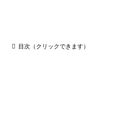
目次（クリックできます）
TENET動画配信情報
スクロールできます
配信サイト
無料トライア
（タップで公式
配信状況
ル期間
へ）