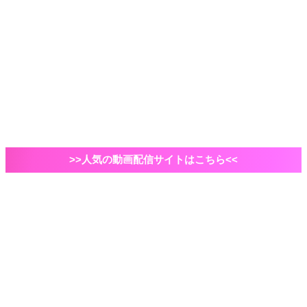
2021年ドラマ
国内ドラマ
海外ドラマ
俳優・脚本家
自己紹介など
VOD
Amazonプライムビデオ
映画
エンタメ
ドラマ
>>人気の動画配信サイトはこちら<<
ホーム
映画
洋画
「TENETテネット」あらすじ（ネタバレなし）・感
想・動画配信情報