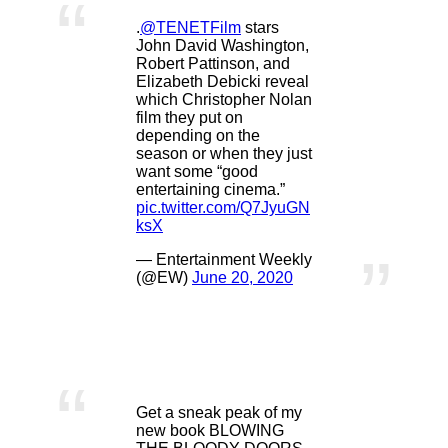
.
@TENETFilm
stars
John David Washington,
Robert Pattinson, and
Elizabeth Debicki reveal
which Christopher Nolan
film they put on
depending on the
season or when they just
want some “good
entertaining cinema.”
pic.twitter.com/Q7JyuGN
ksX
— Entertainment Weekly
(@EW)
June 20, 2020
マイケル・ケイン
Get a sneak peak of my
new book BLOWING