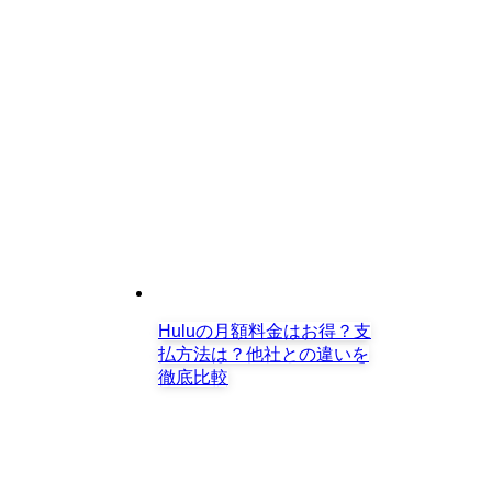
Huluの月額料金はお得？支
払方法は？他社との違いを
徹底比較
「TENETテネット」あらすじ（ネタバ