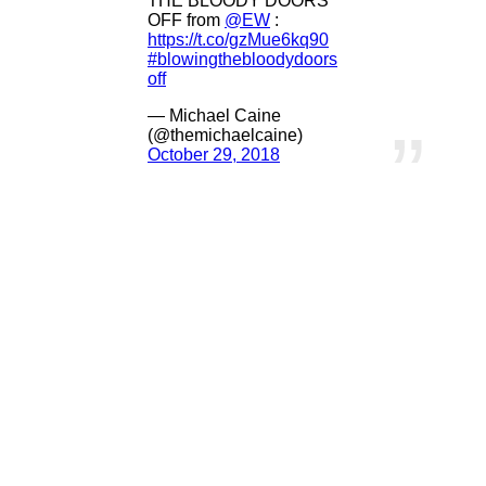
THE BLOODY DOORS
OFF from
@EW
:
https://t.co/gzMue6kq90
#blowingthebloodydoors
off
— Michael Caine
(@themichaelcaine)
October 29, 2018
さりな
なんと！
バットマンの執事役でおなじみ
私の大好きなマイケル・ケイン様も
出演されます。
予告でもお姿が見れるので
ファンの皆様、要チェック。