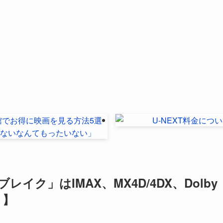
ク」はIMAX、MX4D/4DX、Dolby
り】