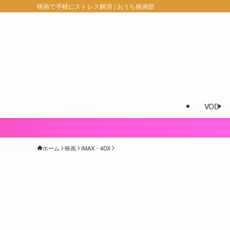
映画で手軽にストレス解消 | おうち映画部
VOD
ホーム
映画
IMAX・4DX