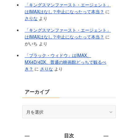
「キングスマンファースト・エージェント」
はIMAXはなし？中止になったって本当？
に
さりな
より
「キングスマンファースト・エージェント」
はIMAXはなし？中止になったって本当？
に
がいち
より
「ブラック・ウィドウ」はIMAX、
MX4D/4DX、普通の映画館どっちで観るべ
き？
に
さりな
より
アーカイブ
ア
ー
カ
イ
― 目次 ―
ブ