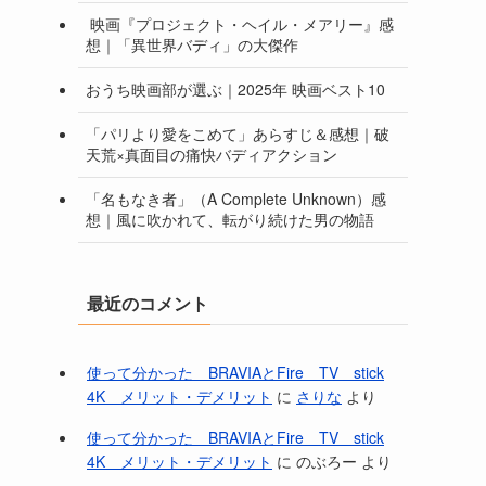
映画『プロジェクト・ヘイル・メアリー』感
想｜「異世界バディ」の大傑作
おうち映画部が選ぶ｜2025年 映画ベスト10
「パリより愛をこめて」あらすじ＆感想｜破
天荒×真面目の痛快バディアクション
「名もなき者」（A Complete Unknown）感
想｜風に吹かれて、転がり続けた男の物語
最近のコメント
使って分かった BRAVIAとFire TV stick
4K メリット・デメリット
に
さりな
より
使って分かった BRAVIAとFire TV stick
4K メリット・デメリット
に
のぶろー
より