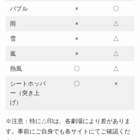
バブル
×
〇
雨
×
△
雪
×
△
嵐
×
△
熱風
〇
△
シートホッパ
〇
×
ー（突き上
げ）
※注意：特に△印は、各劇場により差がありま
す。事前にご自身でも各サイトにてご確認くだ