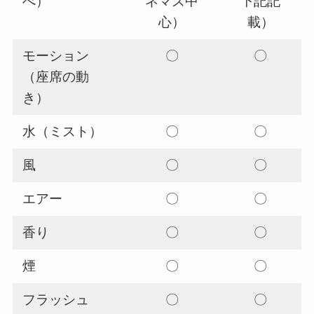
べ）
ネマズ中
下記記
心）
載）
モーション
〇
〇
（座席の動
き）
水（ミスト）
〇
〇
風
〇
〇
エアー
〇
〇
香り
〇
〇
煙
〇
〇
フラッシュ
〇
〇