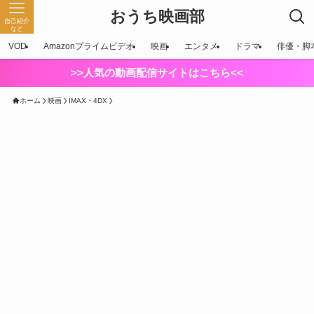
おうち映画部
自己紹介
など
VOD
Amazonプライムビデオ
映画
エンタメ
ドラマ
俳優・脚
>>人気の動画配信サイトはこちら<<
ホーム
映画
IMAX・4DX