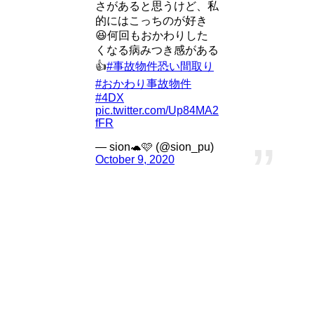
さがあると思うけど、私
的にはこっちのが好き
😆何回もおかわりした
くなる病みつき感がある
👍
#事故物件恐い間取り
#おかわり事故物件
#4DX
pic.twitter.com/Up84MA2
fFR
— sion🐢🩷 (@sion_pu)
October 9, 2020
両方見た方の中では、
4DXの方が好き
という意見が多かった
です。
けれど、好みもありますし、近くにどちらかがあるのならば
わざわざ遠出をしなくても良いとも思えます。
MX4D/4DX「どっちで見るか迷った場合」