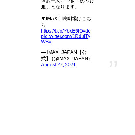
※お一人につき１枚のお
渡しとなります。
▼IMAX上映劇場はこち
ら
https://t.co/YbxE6lQydc
pic.twitter.com/1RduiTy
WBv
— IMAX_JAPAN【公
式】 (@IMAX_JAPAN)
August 27, 2021
「シャン・チー テン・リングスの伝説」は、IMAX限定特
典としてミニポスターがついています。
他にも、劇場によっては特別な特典がついているところもあ
りますよー！
ミニポスターが欲しい人はIMAX一択ですね！
「シャン・チー テン・リングスの伝