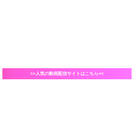
ドラマ
2021年ドラマ
国内ドラマ
海外ドラマ
俳優・脚本家
自己紹介など
VOD
Amazonプライムビデオ
映画
エンタメ
ドラマ
>>人気の動画配信サイトはこちら<<
ホーム
映画
IMAX・4DX
「シャン・チー/テン・リングスの伝説」はIMAX、
4D、2D、どっちで観る？特典は？