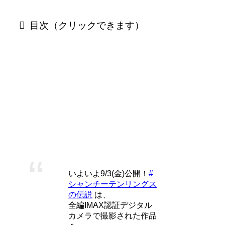
目次（クリックできます）
「シャン・チー テン・リングスの伝
説」 をIMAXで観るのが一番オススメ
の3つの理由
いよいよ9/3(金)公開！
#
シャンチーテンリングス
の伝説
は、
全編IMAX認証デジタル
カメラで撮影された作品