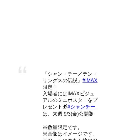
IMAXと普通の映画の違いって何？種類別・体験談付きでわ
かりやすく解説
IMAXって最近よく聞くけど、どう違うの？
ちょっと画面が大きくて、音がいいだけなんでしょ？そう思
っている方へ、詳しく解説します。
「シャン・チー テン・リングスの伝説」 IMAX
は特典付き！
『シャン・チー／テン・
リングスの伝説』
#IMAX
限定！
入場者にはIMAXビジュ
アルのミニポスターをプ
レゼント🎁
#シャンチー
は、来週 9/3(金)公開🎬
※数量限定です。
※画像はイメージです。