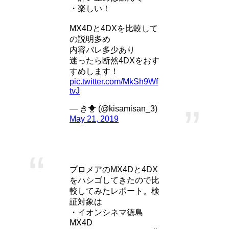
・楽しい！
MX4Dと4DXを比較して
の説明多め
内容バレ多少あり
迷ったら断然4DXをおす
すめします！
pic.twitter.com/MkSh9Wf
tvJ
— き🐥 (@kisamisan_3)
May 21, 2019
プロメアのMX4Dと4DX
をハシゴしてきたので比
較してみたレポート。検
証対象は
・イオンシネマ徳島
MX4D