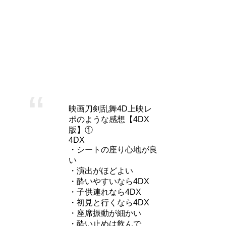
MX4D派:乗り物酔いするタイプなので、4DXは激しすぎた
のでMX4Dが良かった。
他にも、香ってくる香りも違いがありました。
また、Twitter上での感想比較も集めましたので、是非参考に
してください。
映画刀剣乱舞4D上映レ
ポのような感想【4DX
版】①
4DX
・シートの座り心地が良
い
・演出がほどよい
・酔いやすいなら4DX
・子供連れなら4DX
・初見と行くなら4DX
・座席振動が細かい
・酔い止めは飲んで