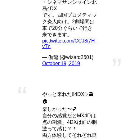
・シネマサンシャイン北
島4DX
です。四国プロメティッ
ク炎人向け。2劇場間は
車で20分ぐらいで行き
来できます。
pic.twitter.com/GCJ8i7H
vTn
— 伽龍 (@wizard2501)
October 19, 2019
やっと来れた‼️4DX✨👻
🏠
楽しかった〜💕
自分の感覚だとMX4Dは
点の刺激、4DXは面の刺
激って感じ？！
両方体験してそれぞれ良