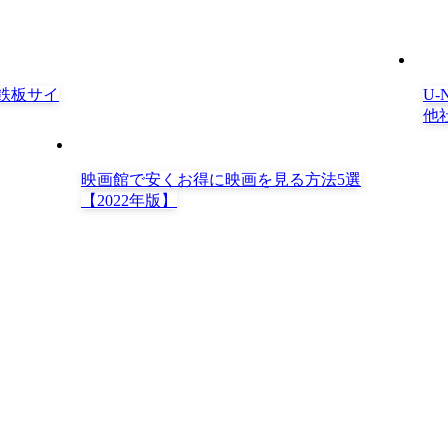
鉄板サイ
U
他
映画館で安くお得に映画を見る方法5選
【2022年版】