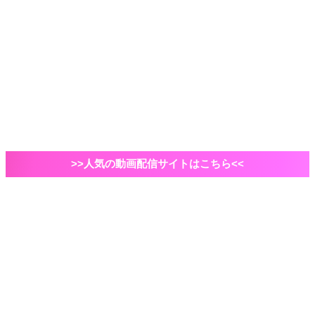
2021年ドラマ
国内ドラマ
海外ドラマ
俳優・脚本家
自己紹介など
VOD
Amazonプライムビデオ
映画
エンタメ
ドラマ
>>人気の動画配信サイトはこちら<<
ホーム
VOD
Amazonプライムビデオ
Amazonプライムビデオの評判・口コミをレビュー
ヘビーユーザーの私が解説【最新版】