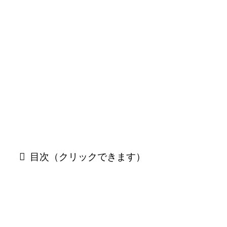
目次（クリックできます）