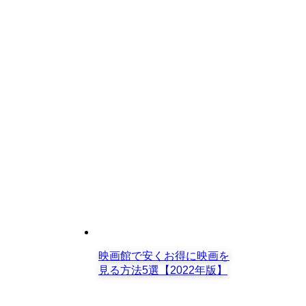
映画館で安くお得に映画を
見る方法5選【2022年版】