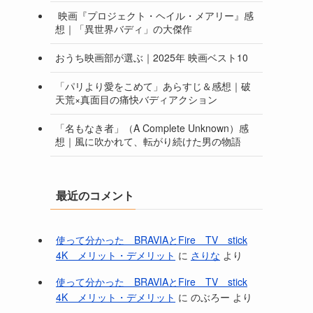
映画『プロジェクト・ヘイル・メアリー』感
想｜「異世界バディ」の大傑作
おうち映画部が選ぶ｜2025年 映画ベスト10
「パリより愛をこめて」あらすじ＆感想｜破
天荒×真面目の痛快バディアクション
「名もなき者」（A Complete Unknown）感
想｜風に吹かれて、転がり続けた男の物語
最近のコメント
使って分かった BRAVIAとFire TV stick
4K メリット・デメリット
に
さりな
より
使って分かった BRAVIAとFire TV stick
4K メリット・デメリット
に
のぶろー
より