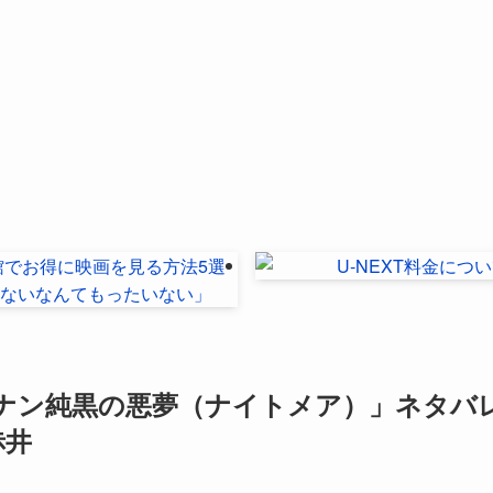
コナン純黒の悪夢（ナイトメア）」ネタバ
赤井