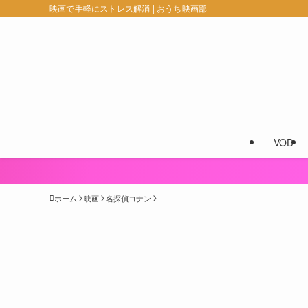
映画で手軽にストレス解消 | おうち映画部
VOD
ホーム
映画
名探偵コナン