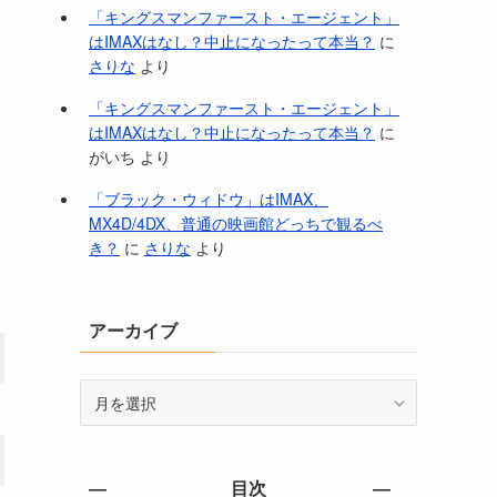
「キングスマンファースト・エージェント」
はIMAXはなし？中止になったって本当？
に
さりな
より
「キングスマンファースト・エージェント」
はIMAXはなし？中止になったって本当？
に
がいち
より
「ブラック・ウィドウ」はIMAX、
MX4D/4DX、普通の映画館どっちで観るべ
き？
に
さりな
より
アーカイブ
ア
ー
カ
イ
― 目次 ―
ブ