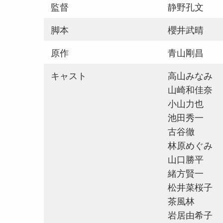
監督
静野孔文
脚本
櫻井武晴
原作
青山剛昌
キャスト
高山みなみ
山崎和佳奈
小山力也
池田秀一
古谷徹
林原めぐみ
山口勝平
緒方賢一
松井菜桜子
茶風林
岩居由希子