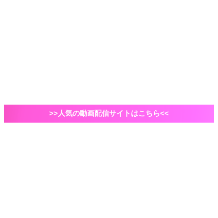
2021年ドラマ
国内ドラマ
海外ドラマ
俳優・脚本家
自己紹介など
VOD
Amazonプライムビデオ
映画
エンタメ
ドラマ
>>人気の動画配信サイトはこちら<<
ホーム
映画
名探偵コナン
劇場版「名探偵コナン天空の難破船（ロスト・シッ
プ）」ネタバレなしあらすじ・動画配信|怪盗キッド大
活躍