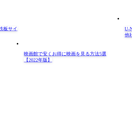
鉄板サイ
U
他
映画館で安くお得に映画を見る方法5選
【2022年版】