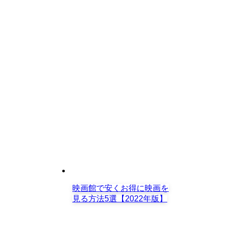
映画館で安くお得に映画を
見る方法5選【2022年版】