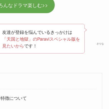
でいろんなドラマ楽しむ>>
友達が登録を悩んでいるきっかけは
「天国と地獄」のParaviスペシャル版を
さりな
見たいから
です！
）
報と特徴について