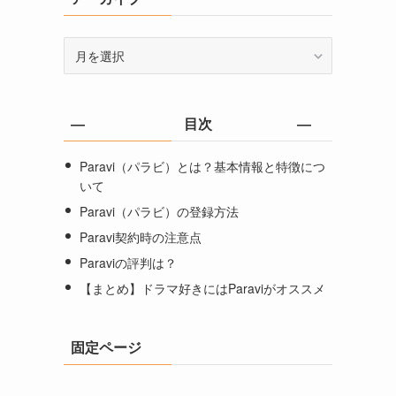
ア
ー
カ
イ
― 目次 ―
ブ
Paravi（パラビ）とは？基本情報と特徴につ
いて
Paravi（パラビ）の登録方法
Paravi契約時の注意点
Paraviの評判は？
【まとめ】ドラマ好きにはParaviがオススメ
固定ページ
。