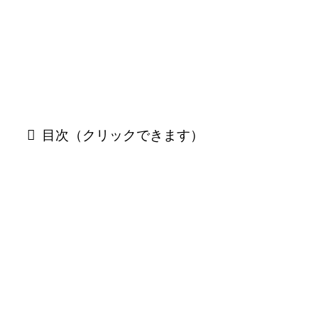
目次（クリックできます）
SONYテレビ・ブルーレイプレーヤー
でHulu が利用できるのはいつまで？
2020年7月24日以降
SONYのテレビやブルーレイプレーヤ