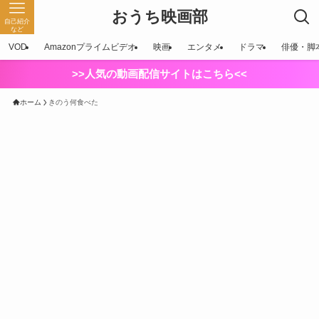
おうち映画部
自己紹介
など
VOD
Amazonプライムビデオ
映画
エンタメ
ドラマ
俳優・脚
>>人気の動画配信サイトはこちら<<
ホーム
きのう何食べた