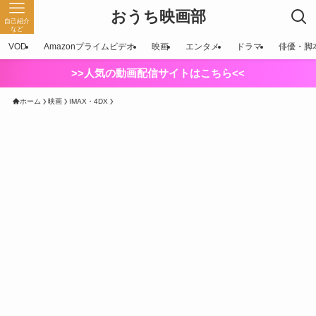
おうち映画部
自己紹介
など
VOD
Amazonプライムビデオ
映画
エンタメ
ドラマ
俳優・脚
>>人気の動画配信サイトはこちら<<
ホーム
映画
IMAX・4DX