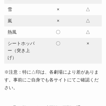
雪
×
△
嵐
×
△
熱風
〇
△
シートホッパ
〇
×
ー（突き上
げ）
※注意：特に△印は、各劇場により差がありま
す。事前にご自身でも各サイトにてご確認くだ
さい。