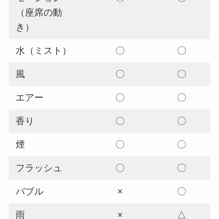
（座席の動
き）
水（ミスト）
〇
〇
風
〇
〇
エアー
〇
〇
香り
〇
〇
煙
〇
〇
フラッシュ
〇
〇
バブル
×
〇
雨
×
△