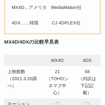
MX4D…アメリカ MediaMation社
4DX……韓国 CJ 4DPLEX社
MX4D/4DXの比較早見表
MX4D
4DX
上映館数
21
58
（2021.3.20調
（TOHOシ
（内訳は
べ）
ネマズ中
下記記
心）
載）
モーション
〇
〇