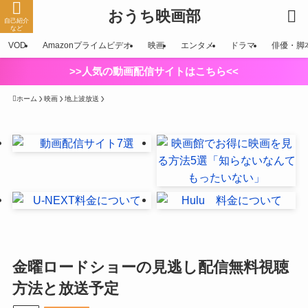
おうち映画部
自己紹介
など
VOD
Amazonプライムビデオ
映画
エンタメ
ドラマ
俳優・脚
>>人気の動画配信サイトはこちら<<
ホーム
映画
地上波放送
金曜ロードショーの見逃し配信無料視聴
方法と放送予定