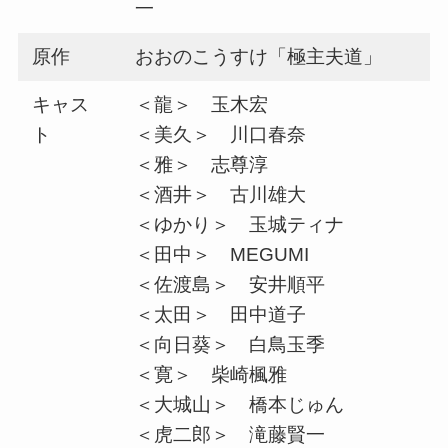
一
原作
おおのこうすけ「極主夫道」
キャス
＜龍＞ 玉木宏
ト
＜美久＞ 川口春奈
＜雅＞ 志尊淳
＜酒井＞ 古川雄大
＜ゆかり＞ 玉城ティナ
＜田中＞ MEGUMI
＜佐渡島＞ 安井順平
＜太田＞ 田中道子
＜向日葵＞ 白鳥玉季
＜寛＞ 柴崎楓雅
＜大城山＞ 橋本じゅん
＜虎二郎＞ 滝藤賢一