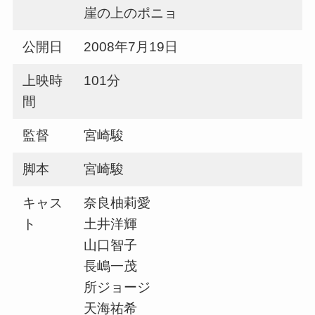
崖の上のポニョ
公開日
2008年7月19日
上映時
101分
間
監督
宮崎駿
脚本
宮崎駿
キャス
奈良柚莉愛
ト
土井洋輝
山口智子
長嶋一茂
所ジョージ
天海祐希